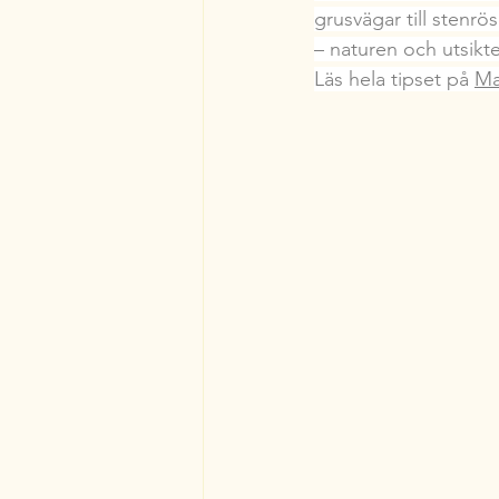
grusvägar till stenrö
– naturen och utsikt
Läs hela tipset på 
Ma