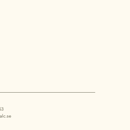
53
alc.se