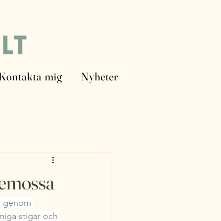
Kontakta mig
Nyheter
ldemossa
ig genom 
miga stigar och 