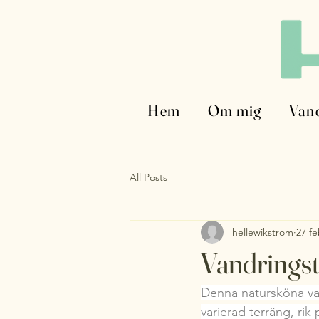
Hem
Om mig
Van
All Posts
hellewikstrom
27 fe
Vandringsti
Denna natursköna van
varierad terräng, rik