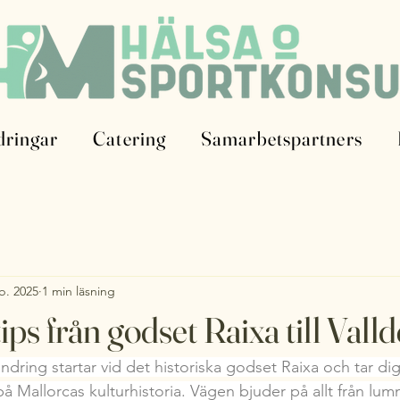
dringar
Catering
Samarbetspartners
b. 2025
1 min läsning
ps från godset Raixa till Val
dring startar vid det historiska godset Raixa och tar d
 på Mallorcas kulturhistoria. Vägen bjuder på allt från lum