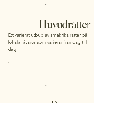
Huvudrätter
Ett varierat utbud av smakrika rätter på
lokala råvaror som varierar från dag till
dag
Desserter
Våra desserter görs på plats av vår egen
konditor